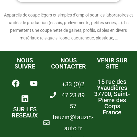
Appareils de coupe légers et simples d’emploi pour les laboratoires et
unités de production (essais, prélèvements, petites séries, …). Ils
permettent une coupe nette de gaines, profils, câbles en divers
matériaux tels que silicone, caoutchouc, plastique, …
NOUS
NOUS
VENIR SUR
SUIVRE
CONTACTER
SITE
15 rue des
+33 (0)2
Yvaudières
37700, Saint-
47 23 89
Pierre des
57
Corps
SUR LES
France
RESEAUX
tauzin@tauzin-
auto.fr