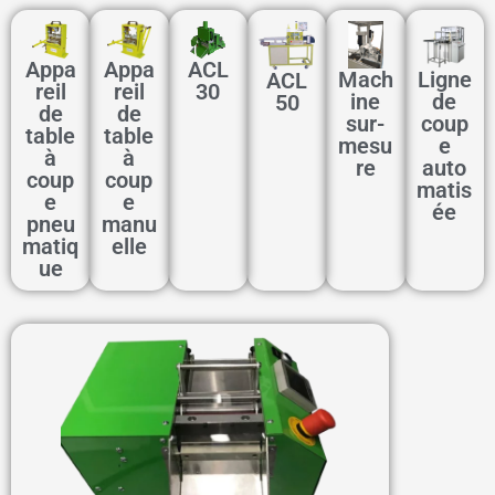
Appa
Appa
ACL
Mach
Ligne
ACL
reil
reil
30
ine
de
50
de
de
sur-
coup
table
table
mesu
e
à
à
re
auto
coup
coup
matis
e
e
ée
pneu
manu
matiq
elle
ue