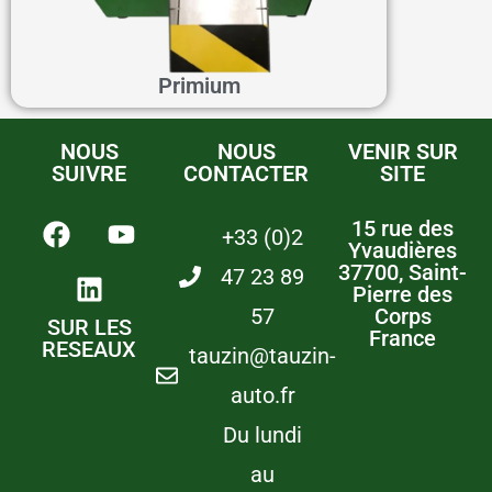
Primium
NOUS
NOUS
VENIR SUR
SUIVRE
CONTACTER
SITE
15 rue des
+33 (0)2
Yvaudières
37700, Saint-
47 23 89
Pierre des
57
Corps
SUR LES
France
RESEAUX
tauzin@tauzin-
auto.fr
Du lundi
au